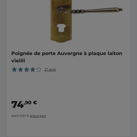
Poignée de porte Auvergne à plaque laiton
vieilli
21 avis
74
,90 €
dont 0,01 €
d’éco-part