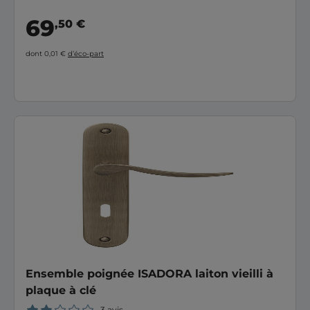
69
,50 €
dont 0,01 €
d’éco-part
Ensemble poignée ISADORA laiton vieilli à
plaque à clé
3 avis