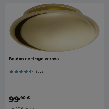
Bouton de tirage Verona
4 avis
99
,90 €
dont 0,01 €
d’éco-part