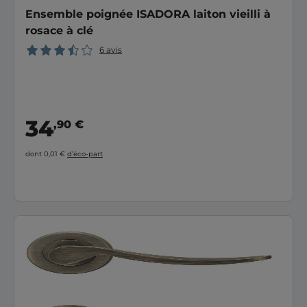
Ensemble poignée ISADORA laiton vieilli à
rosace à clé
6 avis
34
,90 €
dont 0,01 €
d’éco-part