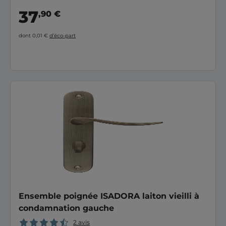
37
,90 €
dont 0,01 €
d’éco-part
Ensemble poignée ISADORA laiton vieilli à
condamnation gauche
2 avis