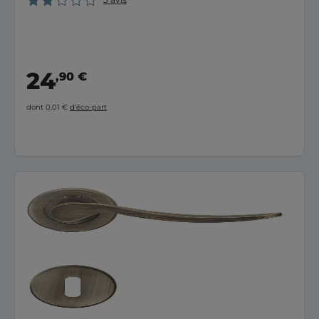
24
,90 €
dont 0,01 €
d’éco-part