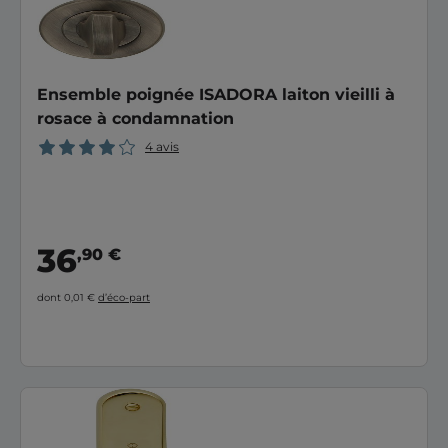
Ensemble poignée ISADORA laiton vieilli à
rosace à condamnation
4 avis
36
,90 €
dont 0,01 €
d’éco-part