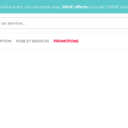
quillité avant vos vacances avec
200€ offerts
tous les 1 000€ d'a
EPTION
POSE ET SERVICES
PROMOTIONS