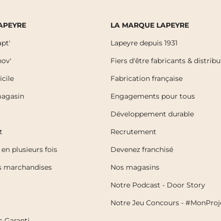
LAPEYRE
LA MARQUE LAPEYRE
pt'
Lapeyre depuis 1931
ov'
Fiers d'être fabricants & distrib
icile
Fabrication française
magasin
Engagements pour tous
Développement durable
t
Recrutement
en plusieurs fois
Devenez franchisé
es marchandises
Nos magasins
Notre Podcast - Door Story
Notre Jeu Concours - #MonProj
s Garanti