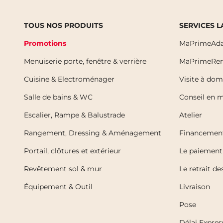
TOUS NOS PRODUITS
SERVICES 
Promotions
MaPrimeAda
Menuiserie porte, fenêtre & verrière
MaPrimeRen
Cuisine & Electroménager
Visite à dom
Salle de bains & WC
Conseil en 
Escalier, Rampe & Balustrade
Atelier
Rangement, Dressing & Aménagement
Financemen
Portail, clôtures et extérieur
Le paiement 
Revêtement sol & mur
Le retrait d
Équipement & Outil
Livraison
Pose
Délai Expres