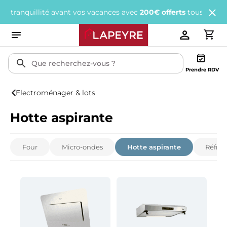
 avant vos vacances avec
200€ offerts
tous les 1 000€ d'achats.
Prendre RDV
Electroménager & lots
Hotte aspirante
Four
Micro-ondes
Hotte aspirante
Réfrig