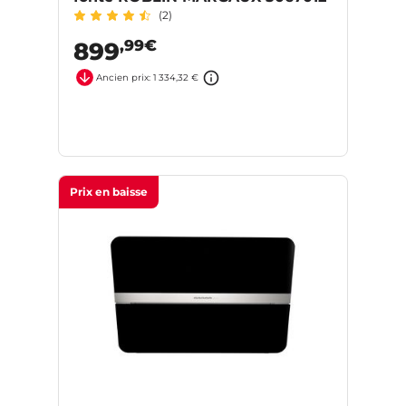
(2)
,99€
899
Ancien prix: 1 334,32 €
Prix en baisse