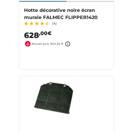
Hotte décorative noire écran
murale FALMEC FLIPPER1420
(4)
,00€
628
Ancien prix: 944,32 €