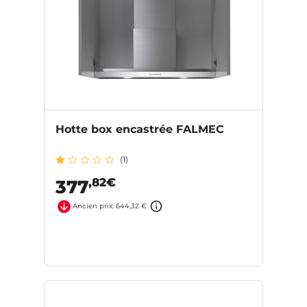
Hotte box encastrée FALMEC
(1)
,82€
377
Ancien prix: 644,32 €