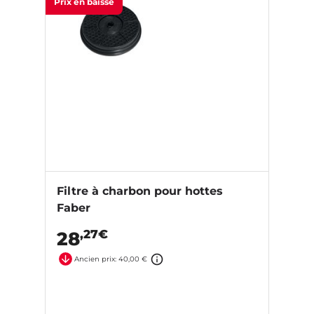
Prix en baisse
Filtre à charbon pour hottes
Faber
,27€
28
Ancien prix: 40,00 €