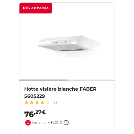
Prix en baisse
Hotte visière blanche FABER
5605229
(3)
,27€
76
Ancien prix: 84,32 €