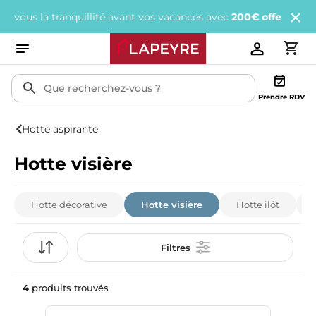
ous la tranquillité avant vos vacances avec
200€ offerts
tous les
Prendre RDV
Hotte aspirante
Hotte visière
Hotte décorative
Hotte visière
Hotte ilôt
Filtres
4
produits trouvés