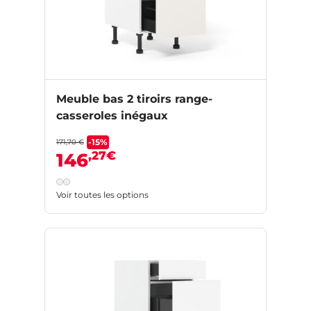
Meuble bas 2 tiroirs range-
casseroles inégaux
-15%
171,70 €
,27€
146
Voir toutes les options