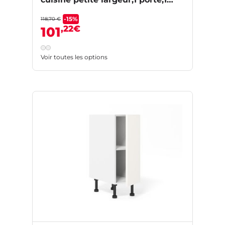
tiroir,1 tablette
-15%
118,70 €
,22€
101
Voir toutes les options