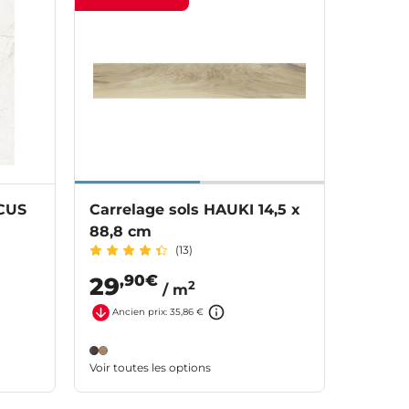
ACUS
Carrelage sols HAUKI 14,5 x
88,8 cm
(13)
,90€
29
2
/ m
Ancien prix: 35,86 €
Voir toutes les options