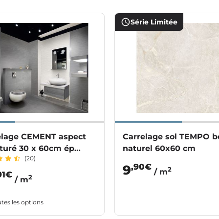
Série Limitée
elage CEMENT aspect
Carrelage sol TEMPO b
cturé 30 x 60cm ép
naturel 60x60 cm
(20)
mm
,90€
9
2
/ m
91€
2
/ m
utes les options