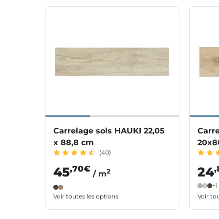
Carrelage sols HAUKI 22,05
Carre
x 88,8 cm
20x
(40)
,70€
45
24
2
/ m
+1
Voir toutes les options
Voir to