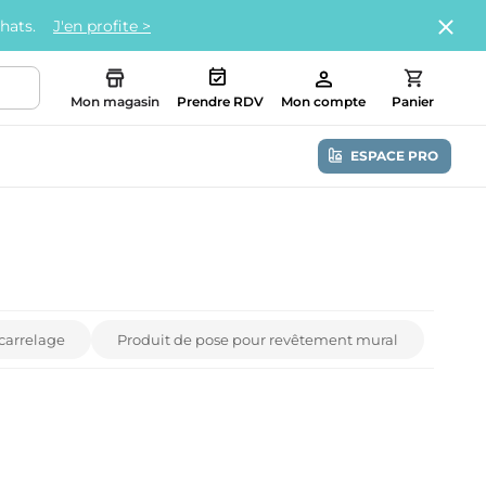
chats.
J'en profite >
Mon magasin
Prendre RDV
Mon compte
Panier
ESPACE PRO
 carrelage
Produit de pose pour revêtement mural