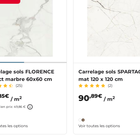
elage sols FLORENCE
Carrelage sols SPART
ct marbre 60x60 cm
mat 120 x 120 cm
(25)
(2)
85€
,89€
90
2
2
/ m
/ m
ien prix: 49,86 €
utes les options
Voir toutes les options