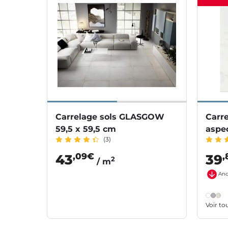
Carrelage sols GLASGOW
Carr
59,5 x 59,5 cm
aspe
(3)
,09€
,
43
39
2
/ m
Anc
Voir to