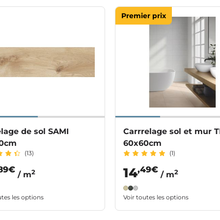
Premier prix
lage de sol SAMI
Carrrelage sol et mur
80cm
60x60cm
(13)
(1)
,89€
,49€
14
2
2
/ m
/ m
utes les options
Voir toutes les options