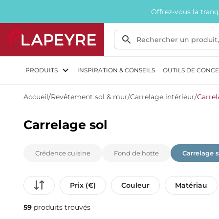
Offrez-vous la tran
PRODUITS
INSPIRATION & CONSEILS
OUTILS DE CONC
Accueil
/
Revêtement sol & mur
/
Carrelage intérieur
/
Carrel
Carrelage sol
Crédence cuisine
Fond de hotte
Carrelage s
Prix (€)
Couleur
Matériau
59
produits trouvés