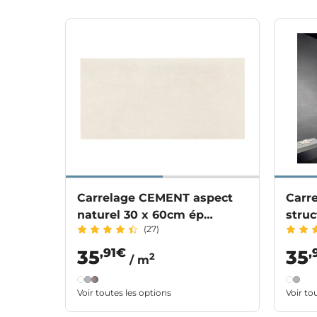
Carrelage CEMENT aspect
Carr
naturel 30 x 60cm ép
stru
(27)
9.5mm
9.5
,91€
,
35
35
2
/ m
Voir toutes les options
Voir to