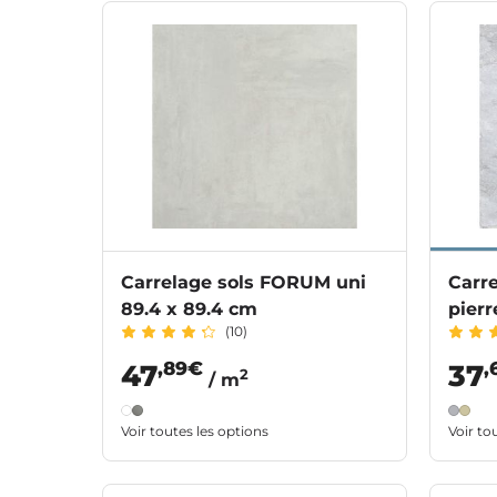
Carrelage sols FORUM uni
Carr
89.4 x 89.4 cm
pierr
(10)
,89€
,
47
37
2
/ m
Voir toutes les options
Voir to