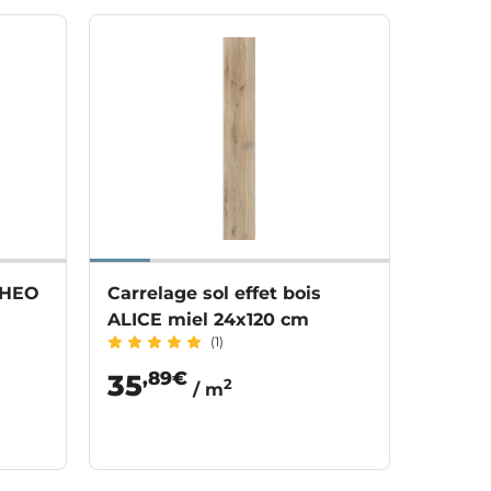
 THEO
Carrelage sol effet bois
ALICE miel 24x120 cm
(1)
,89€
35
2
/ m