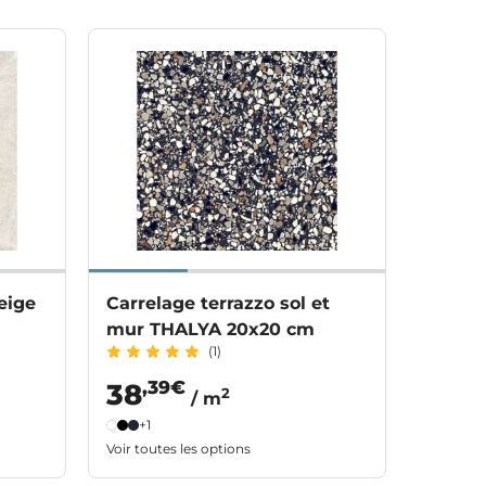
eige
Carrelage terrazzo sol et
mur THALYA 20x20 cm
(1)
,39€
38
2
/ m
+1
Voir toutes les options