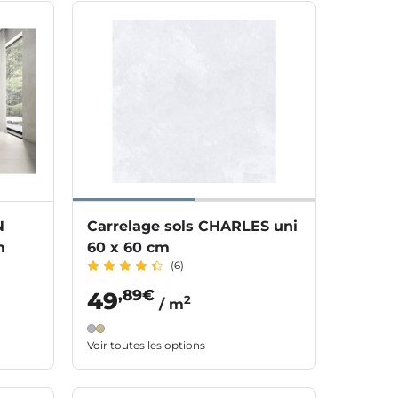
N
Carrelage sols CHARLES uni
m
60 x 60 cm
(6)
,89€
49
2
/ m
Voir toutes les options