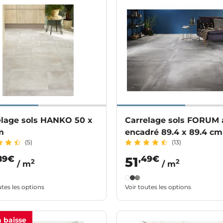
elage sols HANKO 50 x
Carrelage sols FORUM 
m
encadré 89.4 x 89.4 cm
(5)
(13)
89€
,49€
51
2
2
/ m
/ m
utes les options
Voir toutes les options
n baisse