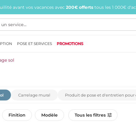
quillité avant vos vacances avec
200€ offerts
tous les 1 000€ d'a
EPTION
POSE ET SERVICES
PROMOTIONS
age sol
ol
Carrelage mural
Produit de pose et d'entretien pour
Finition
Modèle
Tous les filtres