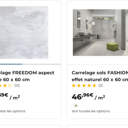
elage FREEDOM aspect
Carrelage sols FASHIO
e 60 x 60 cm
effet naturel 60 x 60 c
(12)
(2)
69€
,96€
46
2
2
/ m
/ m
utes les options
Voir toutes les options