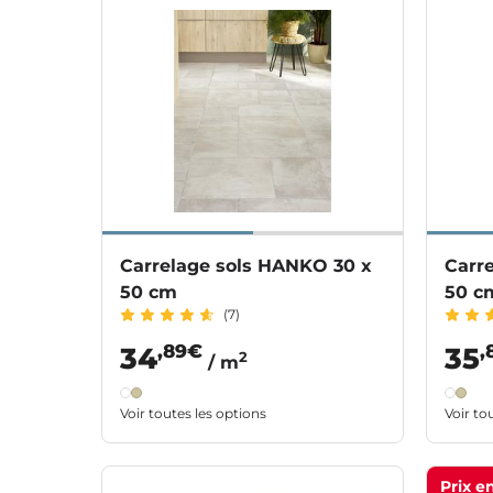
Carrelage sols HANKO 30 x
Carr
50 cm
50 c
(7)
,89€
,
34
35
2
/ m
Voir toutes les options
Voir to
Prix e