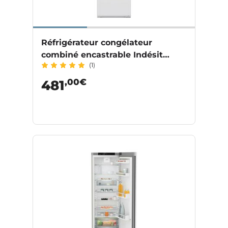
Réfrigérateur congélateur
combiné encastrable Indésit
(1)
BI18DC2
,00€
481