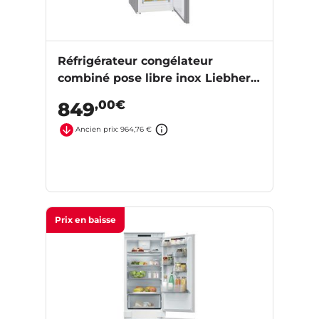
Réfrigérateur congélateur
combiné pose libre inox Liebherr
CUEFE331-26
,00€
849
Ancien prix: 964,76 €
Prix en baisse