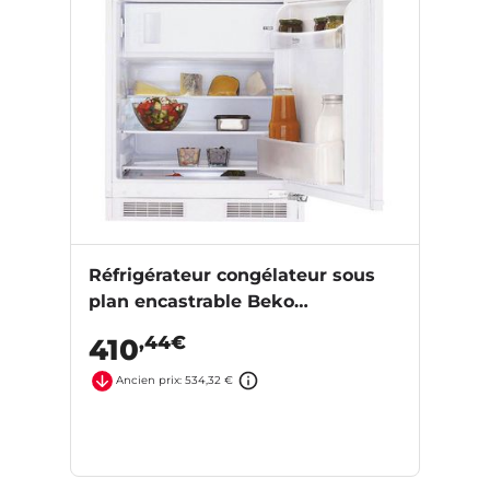
Réfrigérateur congélateur sous
plan encastrable Beko
BU1154HCN
,44€
410
Ancien prix: 534,32 €