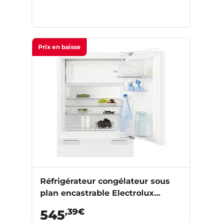
Prix en baisse
Réfrigérateur congélateur sous
plan encastrable Electrolux
ELB3AE82YY
,39€
545