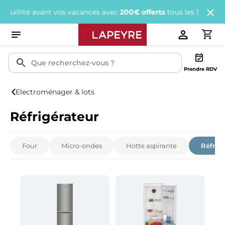
 avant vos vacances avec
200€ offerts
tous les 1 000€ d'achats.
Prendre RDV
Electroménager & lots
Réfrigérateur
Four
Micro-ondes
Hotte aspirante
Réfrigé