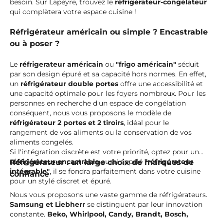
besoin. Sur Lapeyre, trouvez le
réfrigérateur-congélateur
qui complètera votre espace cuisine !
Réfrigérateur américain ou simple ? Encastrable
ou à poser ?
Le
réfrigerateur américain
ou
"frigo américain"
séduit
par son design épuré et sa capacité hors normes. En effet,
un
réfrigérateur double portes
offre une accessibilité et
une capacité optimale pour les foyers nombreux. Pour les
personnes en recherche d'un espace de congélation
conséquent, nous vous proposons le modèle de
réfrigérateur 2 portes et 2 tiroirs
, idéal pour le
rangement de vos aliments ou la conservation de vos
aliments congelés.
Si l'intégration discrète est votre priorité, optez pour un
réfrigérateur encastrable
aussi appelé
"réfrigérateur
Réfrigérateur : un large choix de marques de
intégrable"
, il se fondra parfaitement dans votre cuisine
confiance
pour un stylé discret et épuré.
Nous vous proposons une vaste gamme de réfrigérateurs.
Samsung et Liebherr
se distinguent par leur innovation
constante.
Beko, Whirlpool, Candy, Brandt, Bosch,