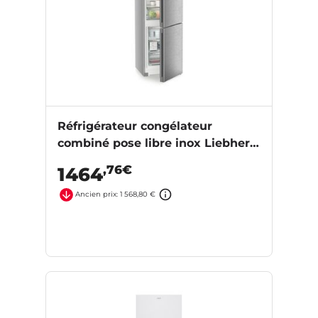
Réfrigérateur congélateur
combiné pose libre inox Liebherr
CNSDA5723-22
,76€
1464
Ancien prix: 1 568,80 €