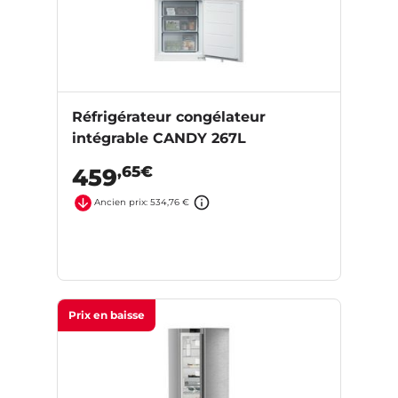
Réfrigérateur congélateur
intégrable CANDY 267L
,65€
459
Ancien prix: 534,76 €
Prix en baisse