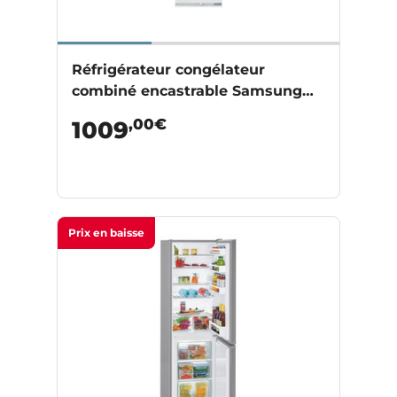
Réfrigérateur congélateur
combiné encastrable Samsung
BRB26600EWW
,00€
1009
Prix en baisse