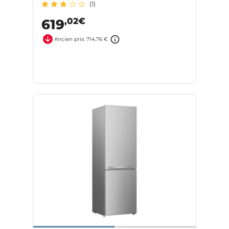
(1)
,02€
619
Ancien prix: 714,76 €