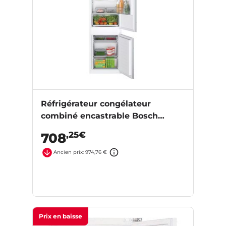
Réfrigérateur congélateur
combiné encastrable Bosch
KIV865FS0
,25€
708
Ancien prix: 974,76 €
Prix en baisse