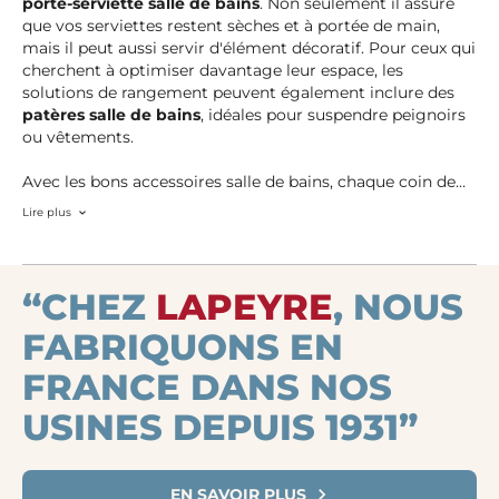
porte-serviette salle de bains
. Non seulement il assure
que vos serviettes restent sèches et à portée de main,
mais il peut aussi servir d'élément décoratif. Pour ceux qui
cherchent à optimiser davantage leur espace, les
solutions de rangement peuvent également inclure des
patères salle de bains
, idéales pour suspendre peignoirs
ou vêtements.
Avec les bons accessoires salle de bains, chaque coin de
cette pièce peut être utilisé efficacement tout en
Lire plus
conservant un design attrayant. Du rangement aux
éléments décoratifs, chaque détail compte pour faire de
votre
salle de bains
un espace de détente parfaitement
équipé.
“CHEZ
LAPEYRE
, NOUS
FABRIQUONS EN
FRANCE DANS NOS
USINES DEPUIS 1931”
EN SAVOIR PLUS