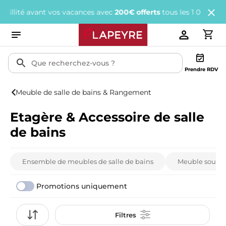
ant vos vacances avec
200€ offerts
tous les 1 000€ d'achats.
J'e
Prendre RDV
Meuble de salle de bains & Rangement
Etagère & Accessoire de salle
de bains
Ensemble de meubles de salle de bains
Meuble sous v
Promotions uniquement
Filtres