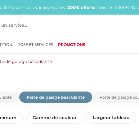
quillité avant vos vacances avec
200€ offerts
tous les 1 000€ d'a
EPTION
POSE ET SERVICES
PROMOTIONS
te de garage basculante
ulable
Porte de garage basculante
Porte de garage co
inimum
Gamme de couleur
Largeur tableau