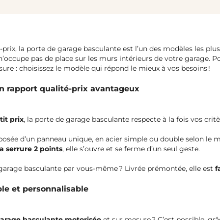
é-prix, la porte de garage basculante est l’un des modèles les pl
et n’occupe pas de place sur les murs intérieurs de votre garage.
re : choisissez le modèle qui répond le mieux à vos besoins !
n rapport qualité-prix avantageux
tit prix
, la porte de garage basculante respecte à la fois vos crit
mposée d’un panneau unique, en acier simple ou double selon le 
a serrure 2 points
, elle s’ouvre et se ferme d’un seul geste.
 garage basculante par vous-même ? Livrée prémontée, elle est
f
le et personnalisable
garage basculante motorisée
et sur mesure ? C’est possible, g