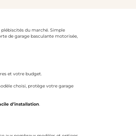
us plébiscités du marché. Simple
 Porte de garage basculante motorisée,
ères et votre budget.
modèle choisi, protège votre garage
acile d’installation
.
râce aux nombreux modèles et options