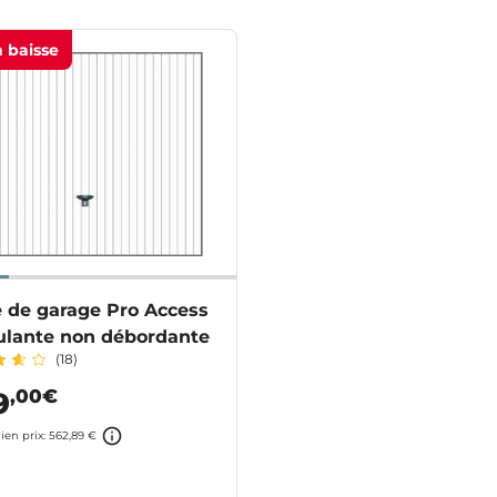
n baisse
e de garage Pro Access
ulante non débordante
(18)
,00€
9
ien prix: 562,89 €