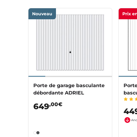
Nouveau
Prix e
Porte de garage basculante
Port
débordante ADRIEL
basc
,00€
649
44
Anc