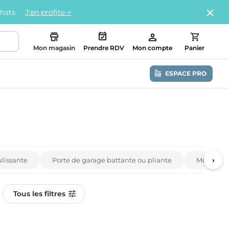
chats.
J'en profite >
Mon magasin
Prendre RDV
Mon compte
Panier
ESPACE PRO
›
ulissante
Porte de garage battante ou pliante
Motorisat
Tous les filtres