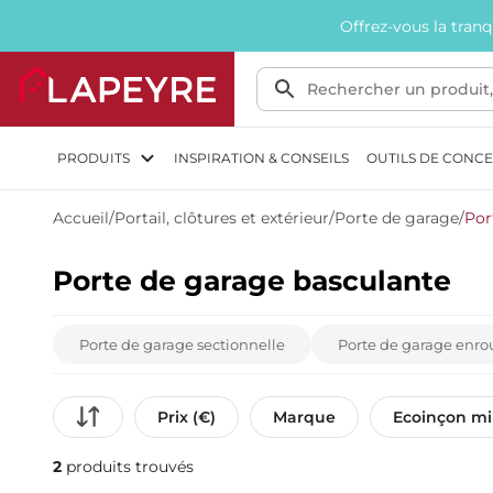
Offrez-vous la tran
PRODUITS
INSPIRATION & CONSEILS
OUTILS DE CONC
Accueil
/
Portail, clôtures et extérieur
/
Porte de garage
/
Por
Porte de garage basculante
Porte de garage sectionnelle
Porte de garage enro
Prix (€)
Marque
Ecoinçon m
2
produits trouvés