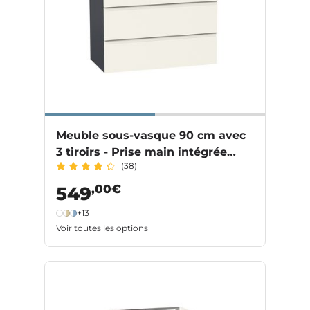
Meuble sous-vasque 90 cm avec
3 tiroirs - Prise main intégrée
(38)
PHOENIX
,00€
549
+13
Voir toutes les options