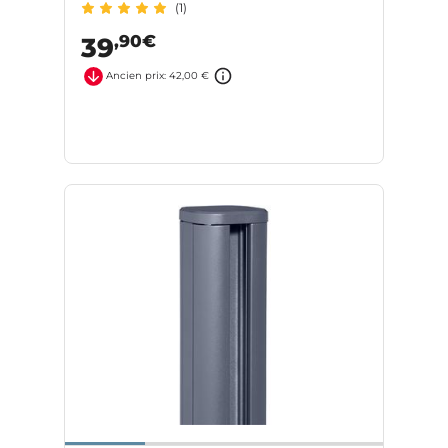
(1)
,90€
39
Ancien prix: 42,00 €