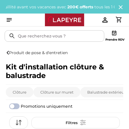
nt vos vacances avec
200€ offerts
tous les 1 000€ d'achats.
J'en
Prendre RDV
Produit de pose & d'entretien
Kit d'installation clôture &
balustrade
Clôture
Clôture sur muret
Balustrade extérieure
Promotions uniquement
Filtres