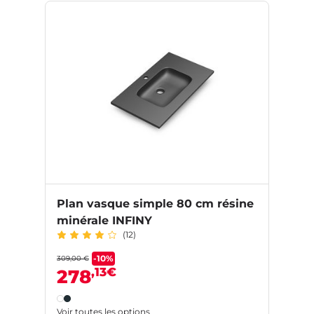
Plan vasque simple 80 cm résine
minérale INFINY
(12)
-10%
309,00 €
,13€
278
Voir toutes les options