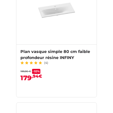
Plan vasque simple 80 cm faible
profondeur résine INFINY
(4)
-10%
199,90 €
,94€
179