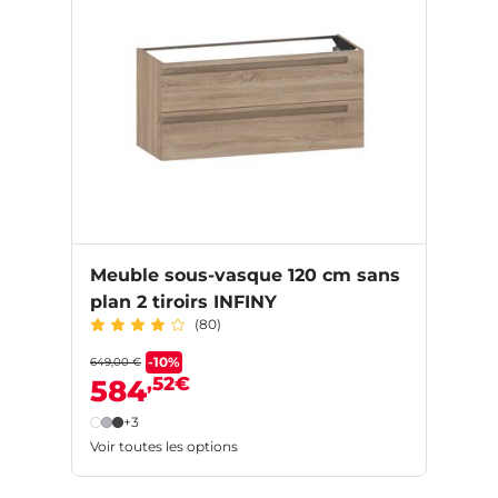
Meuble sous-vasque 120 cm sans
plan 2 tiroirs INFINY
(80)
-10%
649,00 €
,52€
584
+3
Voir toutes les options