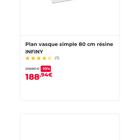
Plan vasque simple 80 cm résine
INFINY
(7)
-10%
209,90 €
,94€
188