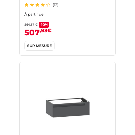
(13)
À partir de
-10%
564,37 €
,93€
507
SUR MESURE