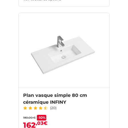
Plan vasque simple 80 cm
céramique INFINY
(20)
-10%
180,00 €
,03€
162