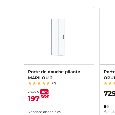
Porte de douche pliante
Port
MARILOU 2
OPUR
(2)
72
-10%
219,00 €
,36€
197
Voir to
3 options disponibles