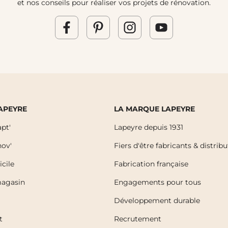
et nos conseils pour réaliser vos projets de rénovation.
LAPEYRE
LA MARQUE LAPEYRE
pt'
Lapeyre depuis 1931
ov'
Fiers d'être fabricants & distrib
icile
Fabrication française
magasin
Engagements pour tous
Développement durable
t
Recrutement