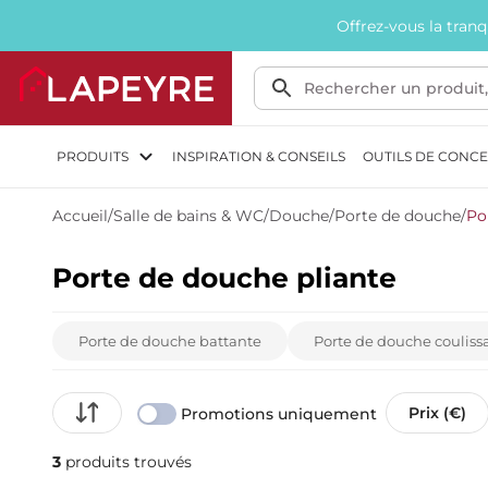
Offrez-vous la tran
PRODUITS
INSPIRATION & CONSEILS
OUTILS DE CONC
Accueil
/
Salle de bains & WC
/
Douche
/
Porte de douche
/
Po
Porte de douche pliante
Porte de douche battante
Porte de douche couliss
Prix (€)
Promotions uniquement
3
produits trouvés