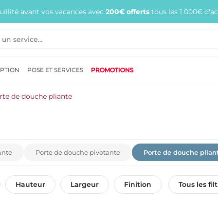
quillité avant vos vacances avec
200€ offerts
tous les 1 000€ d'a
EPTION
POSE ET SERVICES
PROMOTIONS
rte de douche pliante
ante
Porte de douche pivotante
Porte de douche plian
Hauteur
Largeur
Finition
Tous les fil