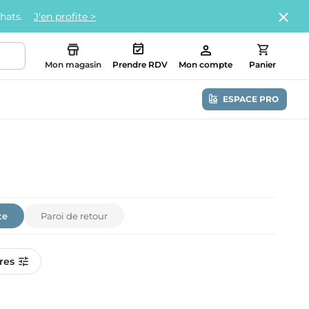
chats.
J'en profite >
Mon magasin
Prendre RDV
Mon compte
Panier
ESPACE PRO
te
Paroi de retour
tres