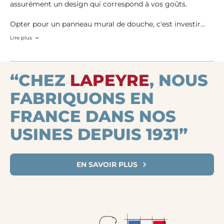
assurément un design qui correspond à vos goûts.
Opter pour un panneau mural de douche, c'est investir
dans un
habillage mural
à la fois beau et résistant. Ce
Lire plus
produit innovant transformera votre salle de bains en un
espace moderne, tout en garantissant une
étanchéité
optimale
.
“CHEZ
LAPEYRE
, NOUS
FABRIQUONS EN
FRANCE DANS NOS
USINES DEPUIS 1931”
EN SAVOIR PLUS