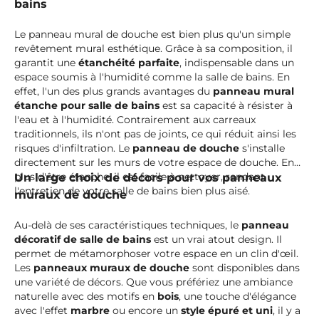
bains
Le panneau mural de douche est bien plus qu'un simple
revêtement mural esthétique. Grâce à sa composition, il
garantit une
étanchéité parfaite
, indispensable dans un
espace soumis à l'humidité comme la salle de bains. En
effet, l'un des plus grands avantages du
panneau mural
étanche pour salle de bains
est sa capacité à résister à
l'eau et à l'humidité. Contrairement aux carreaux
traditionnels, ils n'ont pas de joints, ce qui réduit ainsi les
risques d'infiltration. Le
panneau de douche
s'installe
directement sur les murs de votre espace de douche. En
plus d'être étanche, il est facile à nettoyer, rendant
Un large choix de décors pour vos panneaux
l'entretien de votre salle de bains bien plus aisé.
muraux de douche
Au-delà de ses caractéristiques techniques, le
panneau
décoratif de salle de bains
est un vrai atout design. Il
permet de métamorphoser votre espace en un clin d'œil.
Les
panneaux muraux de douche
sont disponibles dans
une variété de décors. Que vous préfériez une ambiance
naturelle avec des motifs en
bois
, une touche d'élégance
avec l'effet
marbre
ou encore un
style épuré et uni
, il y a