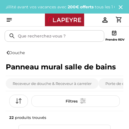
ant vos vacances avec
200€ offerts
tous les 1 000€ d'achats.
J'e
Prendre RDV
Douche
Panneau mural salle de bains
Receveur de douche & Receveur à carreler
Porte de do
Filtres
22
produits trouvés