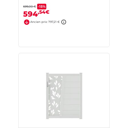
-15%
699,00 €
,54€
594
Ancien prix: 797,21 €