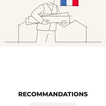
votre domicile.
Le portillon en aluminium offre une variété d'options
pour répondre à tous les besoins, des designs
modernes aux solutions sur-mesure. Quel que soit
votre choix, l'
aluminium
garantit une longue durée de
vie et une esthétique remarquable pour votre
portillon.
RECOMMANDATIONS