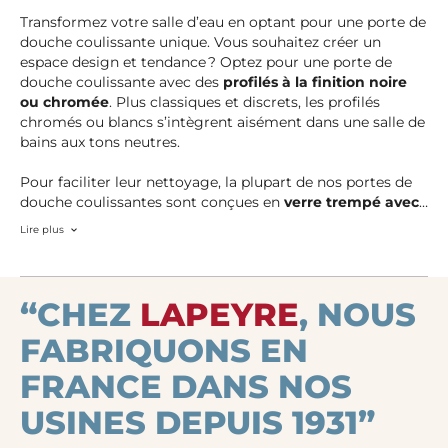
Transformez votre salle d’eau en optant pour une porte de
douche coulissante unique. Vous souhaitez créer un
espace design et tendance ? Optez pour une porte de
douche coulissante avec des
profilés à la finition noire
ou chromée
. Plus classiques et discrets, les profilés
chromés ou blancs s’intègrent aisément dans une salle de
bains aux tons neutres.
Pour faciliter leur nettoyage, la plupart de nos portes de
douche coulissantes sont conçues en
verre trempé avec
traitement anticalcaire
. Transparent, fumé ou sérigraphié
Lire plus
: le verre de votre porte de douche coulissante se décline
en différents aspects, pour s’adapter à toutes vos envies !
“CHEZ
LAPEYRE
, NOUS
FABRIQUONS EN
FRANCE DANS NOS
USINES DEPUIS 1931”