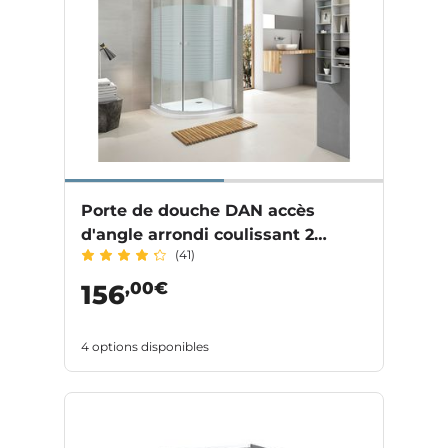
Porte de douche DAN accès
d'angle arrondi coulissant 2
(41)
parties profilés aluminium
,00€
156
4 options disponibles