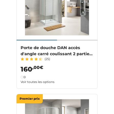
Porte de douche DAN accès
d'angle carré coulissant 2 parties
(25)
profilé aluminium
,00€
160
Voir toutes les options
Premier prix