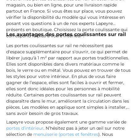
magasin, ou bien en ligne, pour une livraison rapide
partout en France. Si vous êtes sur place, vous pouvez
vérifier la disponibilité du modèle qui vous intéresse en
posant vos questions à un de nos experts Lapeyre
présents en boutique. Choisissez la porte coulissante qui
Les avantages des portes coulissantes sur rail
correspond le plus à votre intérieur !
Les portes coulissantes sur rail ne nécessitent pas
d'espace supplémentaire pour s'ouvrir, ce qui permet de
libérer jusqu'à 1 m² par rapport aux portes traditionnelles.
Elles sont disponibles dans divers matériaux comme le
bois, le verre ou en métal. Vous pouvez en trouver de tous
les styles pour votre intérieur. En plus de vous faire
gagner de l’espace, elles sont faciles à ouvrir et fermer,
elles sont donc idéales pour les personnes à mobilité
réduite. Certaines portes coulissantes sur rail peuvent
disparaître dans le mur, améliorant la circulation dans les
pièces. Les modèles en applique sont simples à installer,
sans avoir besoin de gros travaux.
Lapeyre vous propose également une gamme variée de
portes d’intérieur
. N’hésitez pas à jeter un œil sur notre
sélection de
menuiserie (portes et fenêtres
). Nous