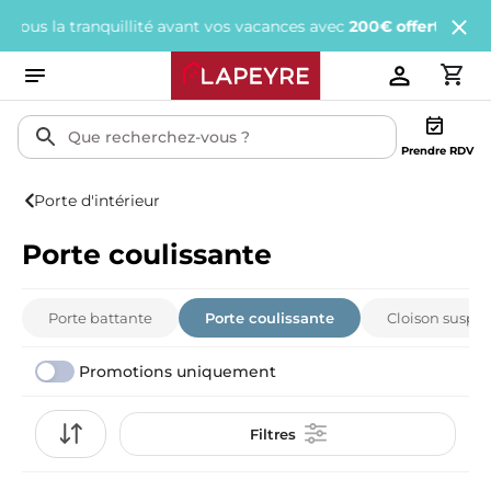
lité avant vos vacances avec
200€ offerts
tous les 1 000€ d'achat
Prendre RDV
Porte d'intérieur
Porte coulissante
Porte battante
Porte coulissante
Cloison suspen
Promotions uniquement
Filtres