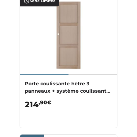
Série Limitée
Porte coulissante hêtre 3
panneaux + système coulissant
HARLEM
,90€
214