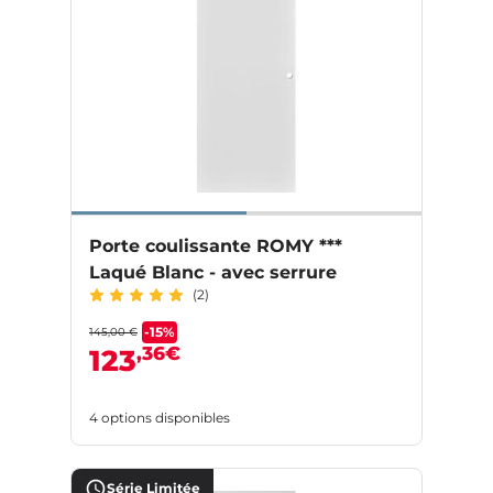
Porte coulissante ROMY ***
Laqué Blanc - avec serrure
(2)
-15%
145,00 €
,36€
123
4 options disponibles
Série Limitée