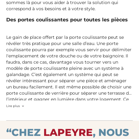
sommes là pour vous aider à trouver la solution qui
correspond à vos besoins et à votre style.
Des portes coulissantes pour toutes les pièces
Le gain de place offert par la porte coulissante peut se
révéler très pratique pour une salle d’eau. Une porte
coulissante pourra par exemple vous servir pour délimiter
l'emplacement de votre douche ou de votre baignoire. Il
faudra, dans ce cas, davantage vous tourner vers un
modèle de porte coulissante pleine avec un système à
galandage. C’est également un système qui peut se
révéler intéressant pour séparer une pièce et aménager
un bureau facilement. Il est même possible de choisir une
porte coulissante de verrière pour séparer une terrasse de
l’intérieur et gagner en lumière dans votre logement. Ce
système servira donc autant aux petites pièces qu’aux
Lire plus
grands espaces, et vous pourrez profiter d’une grande
diversité de tailles et de modèles parfaitement adaptables
à votre logement, pour un design toujours plus agréable.
“CHEZ
LAPEYRE
, NOUS