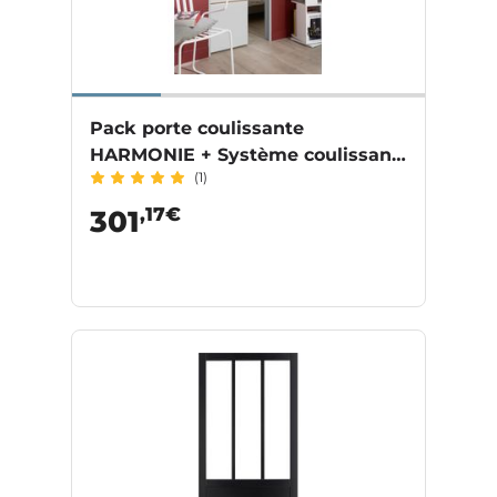
Pack porte coulissante
HARMONIE + Système coulissant
(1)
SCRIGNO OPENBOX
,17€
301