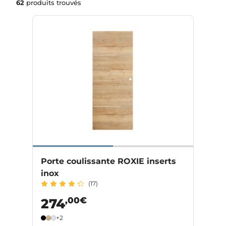
62
produits trouvés
Porte coulissante ROXIE inserts
inox
(17)
,00€
274
+2