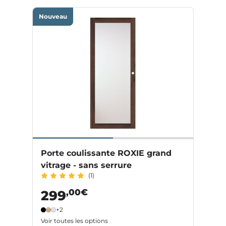
Nouveau
Porte coulissante ROXIE grand
vitrage - sans serrure
(1)
,00€
299
+2
Voir toutes les options