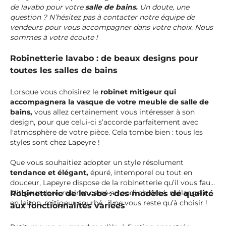
de lavabo pour votre
salle de bains.
Un doute, une
question ? N’hésitez pas à contacter notre équipe de
vendeurs pour vous accompagner dans votre choix. Nous
sommes à votre écoute !
Robinetterie lavabo : de beaux designs pour
toutes les salles de bains
Lorsque vous choisirez le
robinet mitigeur qui
accompagnera la vasque de votre meuble de salle de
bains,
vous allez certainement vous intéresser à son
design, pour que celui-ci s’accorde parfaitement avec
l'atmosphère de votre pièce. Cela tombe bien : tous les
styles sont chez Lapeyre !
Que vous souhaitiez adopter un style résolument
tendance et élégant,
épuré, intemporel ou tout en
douceur, Lapeyre dispose de la robinetterie qu’il vous faut.
Mitigeur doré, robinet carré-arrondi chromé, mélangeur
Robinetterie de lavabo : des modèles de qualité
en laiton, mitigeur courbé : il ne vous reste qu’à choisir !
aux fonctionnalités variées