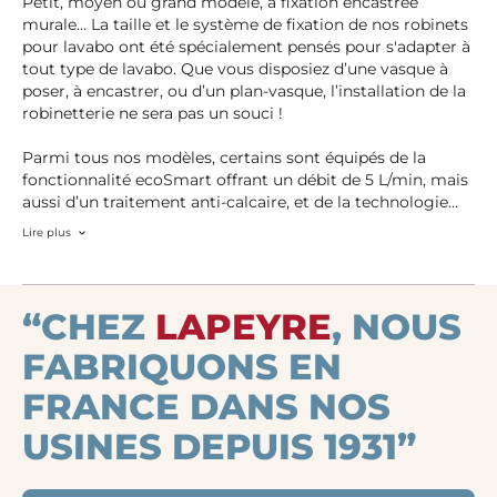
Petit, moyen ou grand modèle, à fixation encastrée
murale… La taille et le système de fixation de nos robinets
pour lavabo ont été spécialement pensés pour s'adapter à
tout type de lavabo. Que vous disposiez d’une vasque à
poser, à encastrer, ou d’un plan-vasque, l’installation de la
robinetterie ne sera pas un souci !
Parmi tous nos modèles, certains sont équipés de la
fonctionnalité ecoSmart offrant un débit de 5 L/min, mais
aussi d’un traitement anti-calcaire, et de la technologie
AirPower, pour un jet aéré, doux et puissant ! En outre, la
Lire plus
grande majorité de nos équipements vous permettent de
régler la température et le débit d’un seul geste : pratique
! En réglant plus rapidement la température (eau froide à
100 % en positionnant la manette au milieu) et en vous
“CHEZ
LAPEYRE
, NOUS
équipant d’un mousseur pour réduire le débit, vous
FABRIQUONS EN
réalisez des économies d’eau et d’énergie.
FRANCE DANS NOS
USINES DEPUIS 1931”