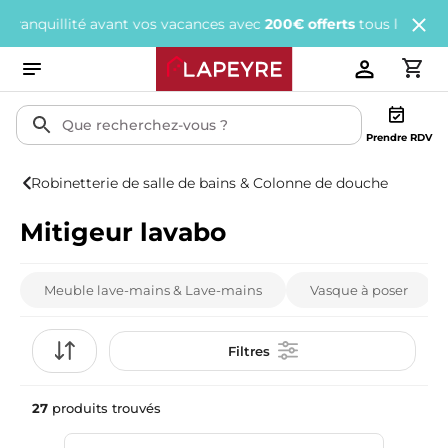
t vos vacances avec
200€ offerts
tous les 1 000€ d'achats.
J'en p
Prendre RDV
Robinetterie de salle de bains & Colonne de douche
Mitigeur lavabo
Meuble lave-mains & Lave-mains
Vasque à poser
Filtres
27
produits trouvés