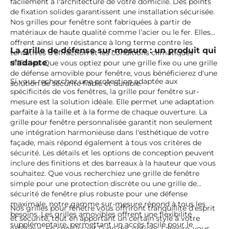
facilement à l'architecture de votre domicile. Des points
de fixation solides garantissent une installation sécurisée.
Nos grilles pour fenêtre sont fabriquées à partir de
matériaux de haute qualité comme l’acier ou le fer. Elles
offrent ainsi une résistance à long terme contre les
La grille de défense sur-mesure : un produit qui
tentatives d'effraction et les conditions climatiques
s’adapte
difficiles. Que vous optiez pour une grille fixe ou une grille
de défense amovible pour fenêtre, vous bénéficierez d'une
Si vous recherchez une protection adaptée aux
solution de sécurité fiable et durable.
spécificités de vos fenêtres, la grille pour fenêtre sur-
mesure est la solution idéale. Elle permet une adaptation
parfaite à la taille et à la forme de chaque ouverture. La
grille pour fenêtre personnalisée garantit non seulement
une intégration harmonieuse dans l'esthétique de votre
façade, mais répond également à tous vos critères de
sécurité. Les détails et les options de conception peuvent
inclure des finitions et des barreaux à la hauteur que vous
souhaitez. Que vous recherchiez une grille de fenêtre
simple pour une protection discrète ou une grille de
sécurité de fenêtre plus robuste pour une défense
maximale, notre gamme sur-mesure répond à tous les
Nos grilles pour fenêtre vous offriront tranquillité d'esprit
besoins. Les grilles amovibles offrent une flexibilité
et sécurité, tout en apportant un certain style à votre
supplémentaire, permettant un accès facile pour le
extérieur. En choisissant l’une des options Lapeyre, vous