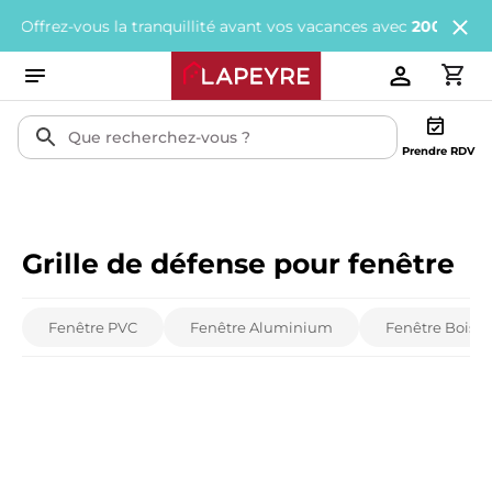
Offrez-vous la tranquillité avant vos vacances avec
200€ offerts
t
Prendre RDV
Grille de défense pour fenêtre
Fenêtre PVC
Fenêtre Aluminium
Fenêtre Bois