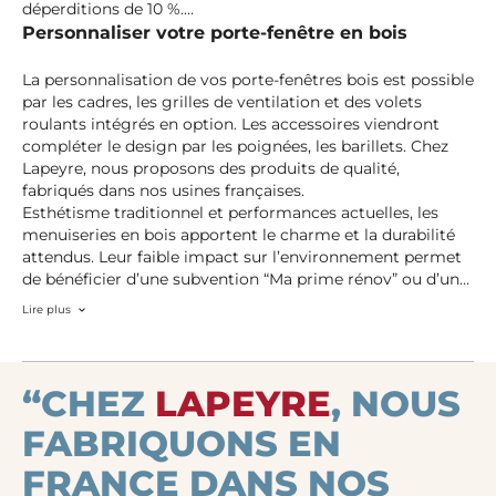
déperditions de 10 %.
Personnaliser votre porte-fenêtre en bois
La personnalisation de vos porte-fenêtres bois est possible
par les cadres, les grilles de ventilation et des volets
roulants intégrés en option. Les accessoires viendront
compléter le design par les poignées, les barillets. Chez
Lapeyre, nous proposons des produits de qualité,
fabriqués dans nos usines françaises.
Esthétisme traditionnel et performances actuelles, les
menuiseries en bois apportent le charme et la durabilité
attendus. Leur faible impact sur l’environnement permet
de bénéficier d’une subvention “Ma prime rénov” ou d’un
crédit d’impôt. Choisissez la forme, le vitrage, la teinte, la
Lire plus
sécurité et l’isolation selon vos besoins. Chez Lapeyre, nos
conseillers sont à votre disposition et vous proposent une
large gamme pour satisfaire vos besoins.
“CHEZ
LAPEYRE
, NOUS
FABRIQUONS EN
FRANCE DANS NOS