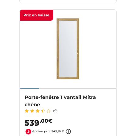
Prix en baisse
Porte-fenêtre 1 vantail Mitra
chêne
(9)
,00€
539
Ancien prix: 545,16 €