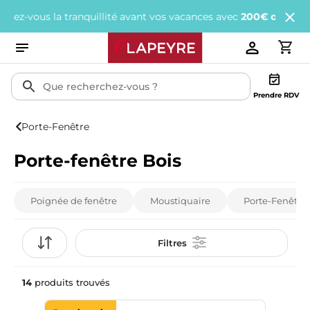
 tranquillité avant vos vacances avec
200€ offerts
tous les 1 000
Prendre RDV
Porte-Fenêtre
Porte-fenêtre Bois
Poignée de fenêtre
Moustiquaire
Porte-Fenêtre
Filtres
14
produits trouvés