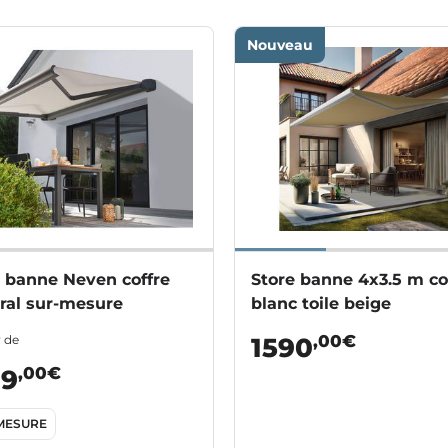
Nouveau
e banne Neven coffre
Store banne 4x3.5 m co
ral sur-mesure
blanc toile beige
,00€
r de
1590
,00€
99
MESURE