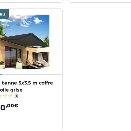
au
 banne 5x3.5 m coffre
toile grise
(1)
,00€
90