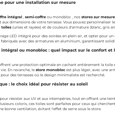
ne pour une installation sur mesure
ffre intégral
,
semi-coffre
ou monobloc , nos
stores sur mesur
aux dimensions de votre terrasse. Vous pouvez personnaliser le co
 toiles
(unies et rayées) et de couleurs d'armature (blanc, gris anth
irage LED intégré pour des soirées en plein air, et opter pour
 fabriqués avec des armatures en aluminium, garantissant solidit
 intégral ou monobloc : quel impact sur le confort et 
offrent une protection optimale en cachant entièrement la toile et
 vie. En revanche, le
store monobloc
est plus léger, avec une a
al pour des terrasses où le design minimaliste est recherché.
ue : le choix idéal pour résister au soleil
pour résister aux UV et aux intempéries, tout en offrant une tein
plusieurs coloris, ces toiles sont parfaites pour ceux qui cherchen
ne bonne ventilation, évitant l'effet de serre sous le store.