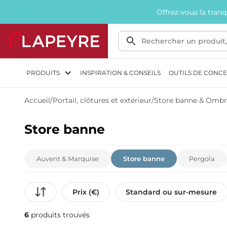
Offrez-vous la tran
PRODUITS
INSPIRATION & CONSEILS
OUTILS DE CONC
Accueil
/
Portail, clôtures et extérieur
/
Store banne & Omb
Store banne
Auvent & Marquise
Store banne
Pergola
Prix (€)
Standard ou sur-mesure
6
produits trouvés