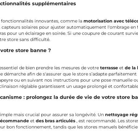
nctionnalités supplémentaires
e fonctionnalités innovantes, comme la
motorisation avec té
capteurs solaires pour ajuster automatiquement l'ombrage en fo
as pour un éclairage en soirée. Si une coupure de courant survie
re store sans difficulté.
votre store banne ?
t essentiel de bien prendre les mesures de votre
terrasse
et
de la
démarche afin de s'assurer que le store s’adapte parfaitement à 
Lapeyre ou en suivant nos instructions pour une pose manuelle ou
'inclinaison réglable garantissent un usage prolongé et confortable
écanisme : prolongez la durée de vie de votre store b
simple mais crucial pour assurer sa longévité. Un
nettoyage régu
élécommande
et
des bras articulés
, est recommandé. Les store
eur bon fonctionnement, tandis que les stores manuels bénéficie