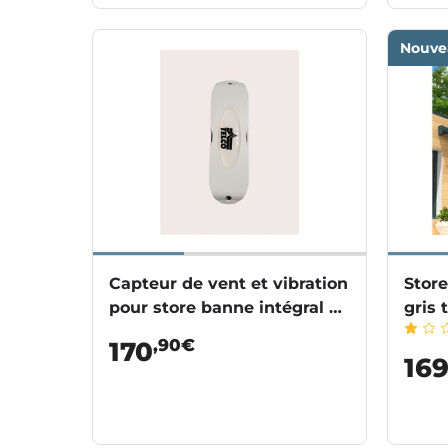
Nouve
Capteur de vent et vibration
Store
pour store banne intégral et
gris 
semi-coffre
,90€
170
16