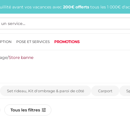
quillité avant vos vacances avec
200€ offerts
tous les 1 000€ d'a
EPTION
POSE ET SERVICES
PROMOTIONS
rage
/
Store banne
Set rideau, Kit d'ombrage & paroi de côté
Carport
Sp
Tous les filtres