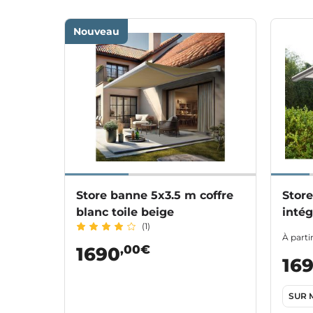
Nouveau
Store banne 5x3.5 m coffre
Stor
blanc toile beige
intég
(1)
À parti
,00€
1690
16
SUR 