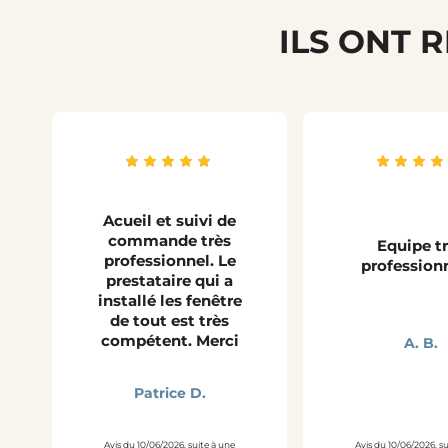
ILS ONT 
Acueil et suivi de
commande très
Equipe t
professionnel. Le
profession
prestataire qui a
installé les fenêtre
de tout est très
compétent. Merci
A. B.
Patrice D.
Avis du 10/06/2026, suite à une
Avis du 10/06/2026, s