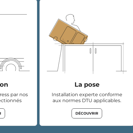
son
La pose
tress par nos
Installation experte conforme
ectionnés
aux normes DTU applicables.
R
DÉCOUVRIR