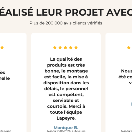
RÉALISÉ LEUR PROJET AVE
Plus de 200 000 avis clients vérifiés
La qualité des
produits est très
bonne, le montage
Nous
rès
est facile, la mise à
été co
nelle
disposition dans les
v
délais, le personnel
est compétent,
serviable et
courtois. Merci à
toute l'équipe
Lapeyre.
Monique B.
uite à une
Avis du 10/06/2026, suite à une
Avis du 1