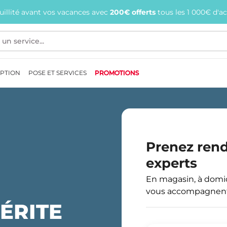
quillité avant vos vacances avec
200€ offerts
tous les 1 000€ d'a
EPTION
POSE ET SERVICES
PROMOTIONS
Prenez ren
experts
En magasin, à domici
vous accompagnent 
ÉRITE