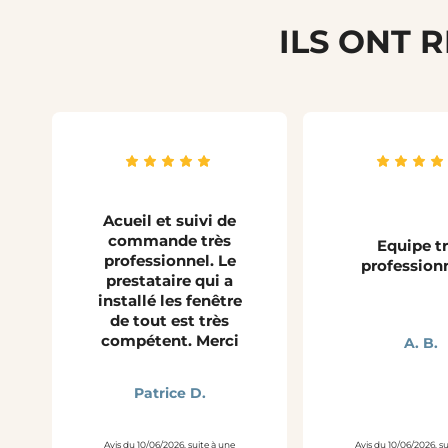
ILS ONT 
Acueil et suivi de
commande très
Equipe t
professionnel. Le
profession
prestataire qui a
installé les fenêtre
de tout est très
compétent. Merci
A. B.
Patrice D.
Avis du 10/06/2026, suite à une
Avis du 10/06/2026, s