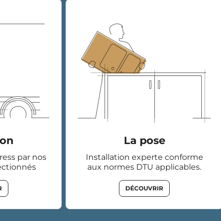
son
La pose
tress par nos
Installation experte conforme
ectionnés
aux normes DTU applicables.
R
DÉCOUVRIR