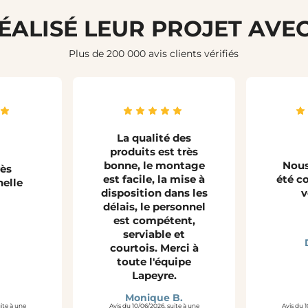
RÉALISÉ LEUR PROJET AVE
Plus de 200 000 avis clients vérifiés
La qualité des
produits est très
bonne, le montage
Nous
rès
est facile, la mise à
été co
nelle
disposition dans les
v
délais, le personnel
est compétent,
serviable et
courtois. Merci à
toute l'équipe
Lapeyre.
Monique B.
uite à une
Avis du 10/06/2026, suite à une
Avis du 1