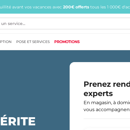
quillité avant vos vacances avec
200€ offerts
tous les 1 000€ d'a
EPTION
POSE ET SERVICES
PROMOTIONS
Prenez ren
experts
En magasin, à domici
vous accompagnent 
ÉRITE