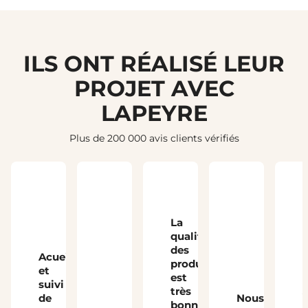
ILS ONT RÉALISÉ LEUR
PROJET AVEC
LAPEYRE
Plus de 200 000 avis clients vérifiés
La
qualité
des
Acueil
produits
et
est
suivi
très
J
de
Nous
bonne,