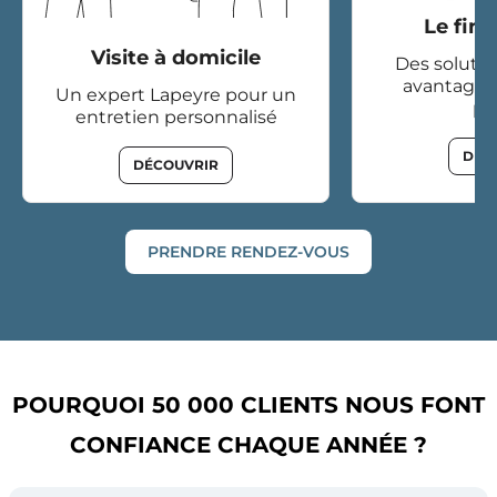
Le fin
Visite à domicile
Des solutio
avantageu
Un expert Lapeyre pour un
pr
entretien personnalisé
DÉC
DÉCOUVRIR
PRENDRE RENDEZ-VOUS
POURQUOI 50 000 CLIENTS NOUS FONT
CONFIANCE CHAQUE ANNÉE ?