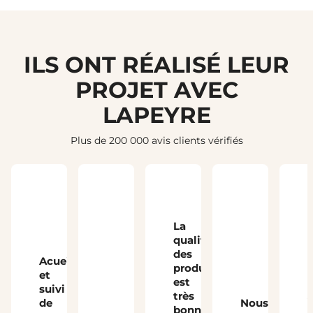
ILS ONT RÉALISÉ LEUR
PROJET AVEC
LAPEYRE
Plus de 200 000 avis clients vérifiés
La
qualité
des
Acueil
produits
et
est
suivi
très
J
de
Nous
bonne,