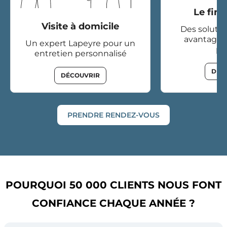
Le fin
Visite à domicile
Des solutio
avantageu
Un expert Lapeyre pour un
pr
entretien personnalisé
DÉC
DÉCOUVRIR
PRENDRE RENDEZ-VOUS
POURQUOI 50 000 CLIENTS NOUS FONT
CONFIANCE CHAQUE ANNÉE ?