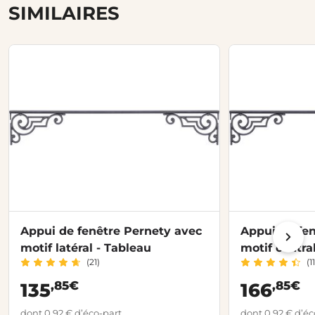
SIMILAIRES
Appui de fenêtre Pernety avec
Appui de fe
motif latéral - Tableau
motif central
(21)
(11
Tableau
,85€
,85€
135
166
dont 0,92 € d’éco-part
dont 0,92 € d’éc