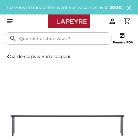
-vous la tranquillité avant vos vacances avec
200€ offerts
tous l
Prendre RDV
Garde-corps & Barre d'appui