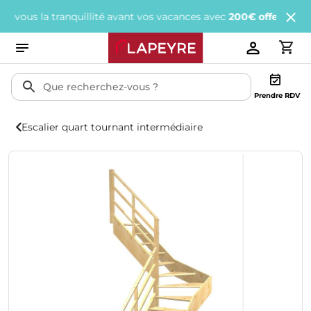
s la tranquillité avant vos vacances avec
200€ offerts
tous les 1
Prendre RDV
Escalier quart tournant intermédiaire