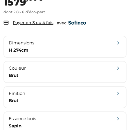
1579
dont 2,86 € d’éco-part
Payer en 3 ou 4 fois
avec
Dimensions
H 274cm
Couleur
Brut
Finition
Brut
Essence bois
Sapin