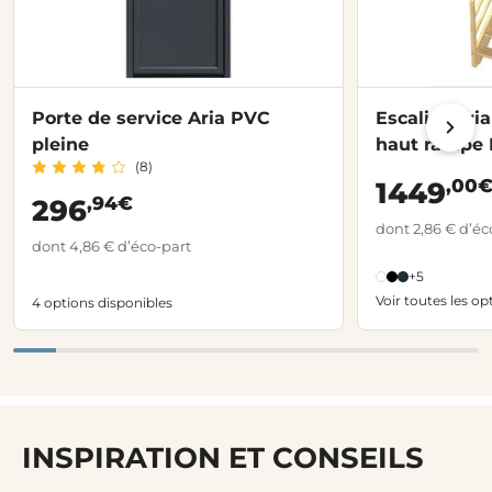
Porte de service Aria PVC
Escalier Ari
pleine
haut rampe
(8)
,00
1449
,94€
296
dont 2,86 € d’éc
dont 4,86 € d’éco-part
+5
Voir toutes les op
4 options disponibles
INSPIRATION ET CONSEILS