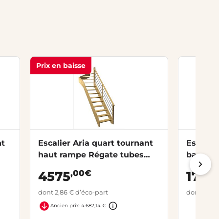
Prix en baisse
nt
Escalier Aria quart tournant
Escalie
haut rampe Régate tubes
bas ram
acier
,00€
4575
1794
dont 2,86 € d’éco-part
dont 2,86 
Ancien prix: 4 682,14 €