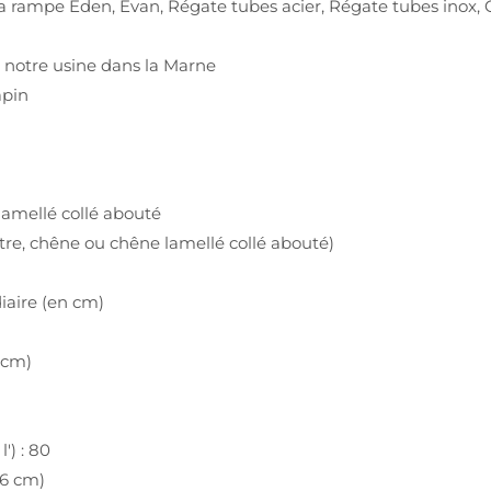
la rampe Eden, Evan, Régate tubes acier, Régate tubes inox,
s notre usine dans la Marne
apin
lamellé collé abouté
hêtre, chêne ou chêne lamellé collé abouté)
iaire (en cm)
 cm)
') : 80
86 cm)