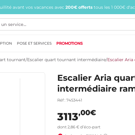
quillité avant vos vacances avec
200€ offerts
tous les 1 000€ d'a
EPTION
POSE ET SERVICES
PROMOTIONS
uart tournant
/
Escalier quart tournant intermédiaire
/
Escalier Aria
Escalier Aria qua
intermédiaire ra
Réf : 7453441
,00€
3113
dont 2,86 € d’éco-part