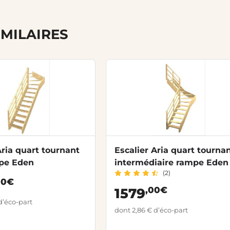
IMILAIRES
Aria quart tournant
Escalier Aria quart tourna
pe Eden
intermédiaire rampe Eden
(2)
00€
,00€
1579
d’éco-part
dont 2,86 € d’éco-part