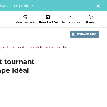
chats.
J'en profite >
Mon magasin
Prendre RDV
Mon compte
Panier
ESPACE PRO
 quart tournant intermédiaire rampe Idéal
rt tournant
mpe Idéal