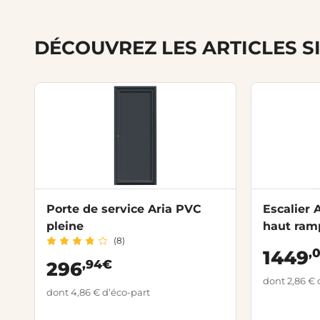
DÉCOUVREZ LES ARTICLES S
Porte de service Aria PVC
Escalier 
pleine
haut ram
(8)
,
1449
,94€
296
dont 2,86 € 
dont 4,86 € d’éco-part