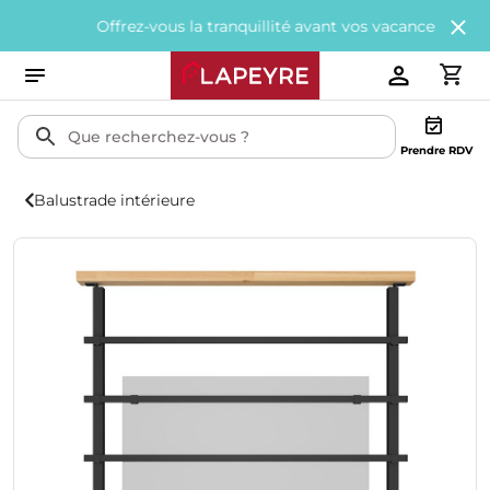
Offrez-vous la tranquillité avant vos vacances avec
200€ off
Prendre RDV
Balustrade intérieure