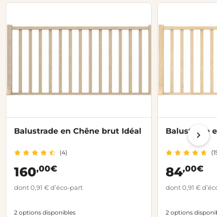
Balustrade en Chêne brut Idéal
Balustrade e
(4)
(1
,00€
,00€
160
84
dont 0,91 € d’éco-part
dont 0,91 € d’éc
2 options disponibles
2 options disponi