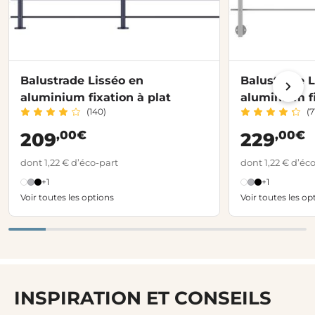
Balustrade Lisséo en
Balustrade L
aluminium fixation à plat
aluminium fi
(140)
(7
,00€
,00€
209
229
dont 1,22 € d’éco-part
dont 1,22 € d’éc
+1
+1
Voir toutes les options
Voir toutes les op
INSPIRATION ET CONSEILS