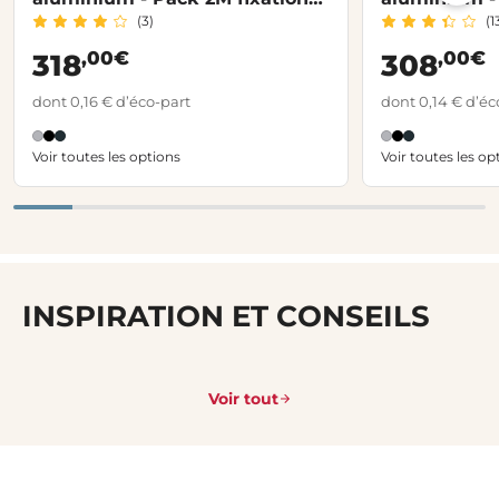
(3)
(1
latérale
plat
,00€
,00€
318
308
dont 0,16 € d’éco-part
dont 0,14 € d’éc
Voir toutes les options
Voir toutes les op
INSPIRATION ET CONSEILS
Voir tout