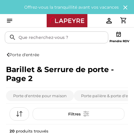
Offrez-vous la tranquillité avant vos vacances avec
200€ of
Prendre RDV
Porte d'entrée
Barillet & Serrure de porte -
Page 2
Porte d'entrée pour maison
Porte palière & porte d'en
Filtres
20
produits trouvés