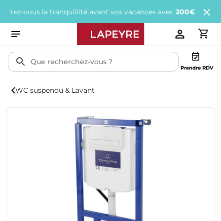
-vous la tranquillité avant vos vacances avec
200€ offerts
tous l
Prendre RDV
WC suspendu & Lavant