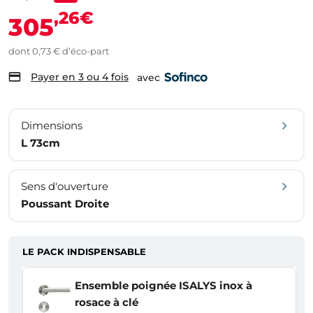
,26€
305
dont 0,73 € d’éco-part
Payer en 3 ou 4 fois
avec
Dimensions
L 73cm
Sens d'ouverture
Poussant Droite
LE PACK INDISPENSABLE
Ensemble poignée ISALYS inox à
rosace à clé