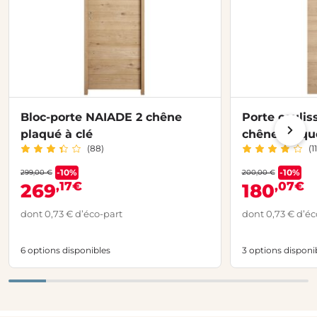
Bloc-porte NAIADE 2 chêne
Porte couli
plaqué à clé
chêne plaqu
(88)
(11
-10%
-10%
299,00 €
200,00 €
,17€
,07€
269
180
dont 0,73 € d’éco-part
dont 0,73 € d’éc
6 options disponibles
3 options disponi