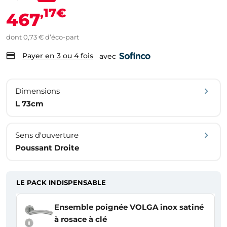
,17€
467
dont 0,73 € d’éco-part
Payer en 3 ou 4 fois
avec
Dimensions
L 73cm
Sens d'ouverture
Poussant Droite
LE PACK INDISPENSABLE
Ensemble poignée VOLGA inox satiné
à rosace à clé