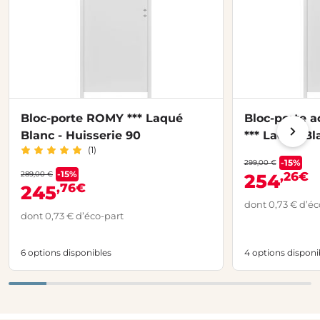
Bloc-porte ROMY *** Laqué
Bloc-porte 
Blanc - Huisserie 90
*** Laqué Bl
(1)
-15%
299,00 €
-15%
289,00 €
,26€
254
,76€
245
dont 0,73 € d’éc
dont 0,73 € d’éco-part
6 options disponibles
4 options disponi