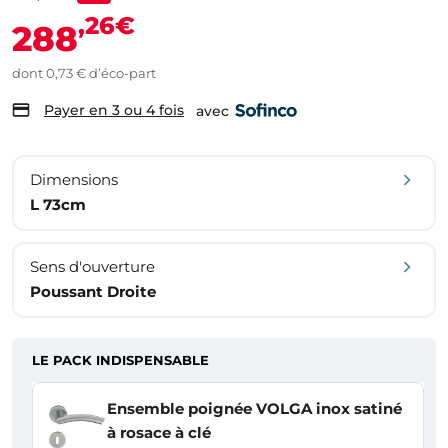
,26€
288
dont 0,73 € d’éco-part
Payer en 3 ou 4 fois
avec
Dimensions
L 73cm
Sens d'ouverture
Poussant Droite
LE PACK INDISPENSABLE
Ensemble poignée VOLGA inox satiné
à rosace à clé