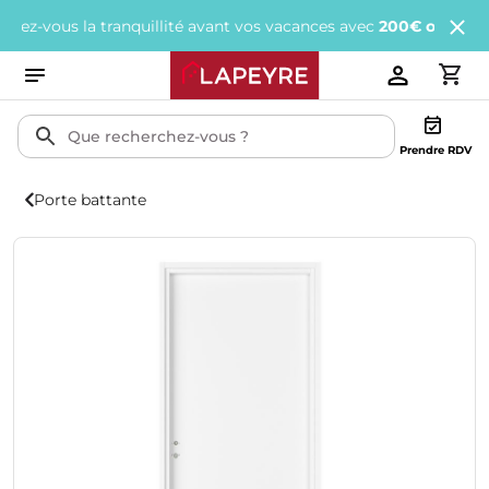
vous la tranquillité avant vos vacances avec
200€ offerts
tous le
Prendre RDV
Porte battante