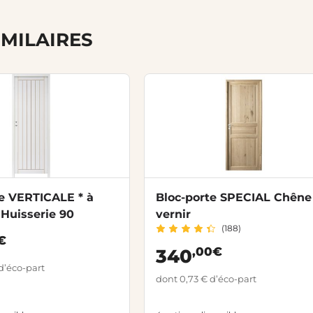
IMILAIRES
te VERTICALE * à
Bloc-porte SPECIAL Chêne
 Huisserie 90
vernir
(188)
€
,00€
340
d’éco-part
dont 0,73 € d’éco-part