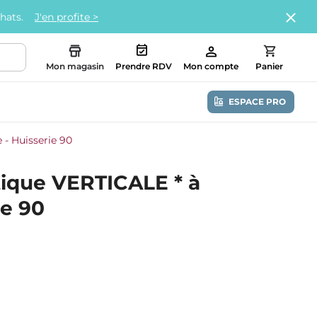
chats.
J'en profite >
Mon magasin
Prendre RDV
Mon compte
Panier
ESPACE PRO
 - Huisserie 90
tique VERTICALE * à
ie 90