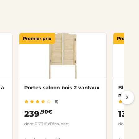
Premier prix
Premier p
 à
Portes saloon bois 2 vantaux
Bloc-po
moulur
(11)
,90€
,0
239
139
dont 0,73 € d’éco-part
dont 0,73 