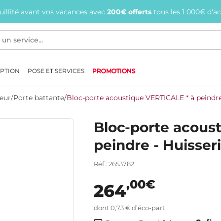
quillité avant vos vacances avec
200€ offerts
tous les 1 000€ d'a
EPTION
POSE ET SERVICES
PROMOTIONS
ieur
/
Porte battante
/
Bloc-porte acoustique VERTICALE * à peindre
Bloc-porte acous
peindre - Huisser
Réf : 2653782
,00€
264
dont 0,73 € d’éco-part