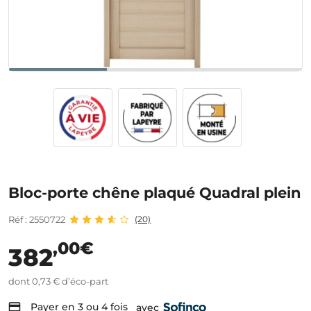
Bloc-porte chêne plaqué Quadral plein
Réf : 2550722
(20)
,00€
382
dont 0,73 € d’éco-part
Payer en 3 ou 4 fois
avec