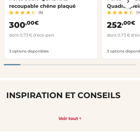
recoupable chêne plaqué
Quadral plei
(6)
(1
,00€
,00€
300
252
dont 0,73 € d’éco-part
dont 0,73 € d’éc
3 options disponibles
3 options disponi
INSPIRATION ET CONSEILS
Voir tout