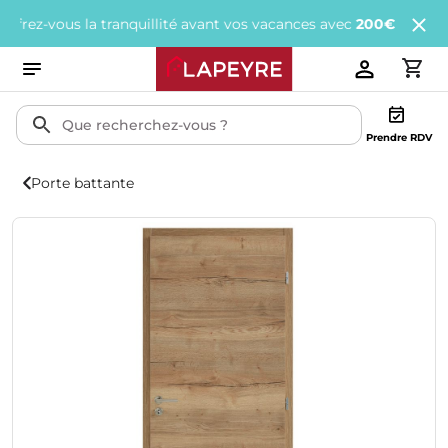
-vous la tranquillité avant vos vacances avec
200€ offerts
tous l
Prendre RDV
Porte battante