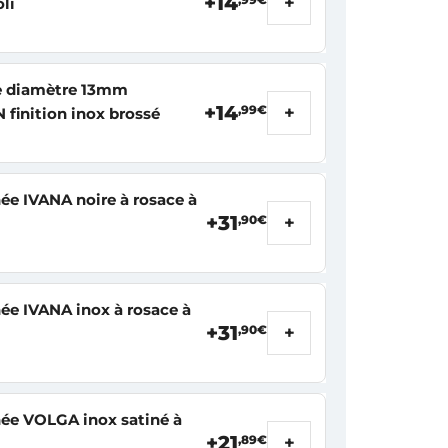
+14
+
,99€
oli
he diamètre 13mm
+14
+
,99€
inition inox brossé
e IVANA noire à rosace à
+31
+
,90€
e IVANA inox à rosace à
+31
+
,90€
ée VOLGA inox satiné à
+21
+
,89€