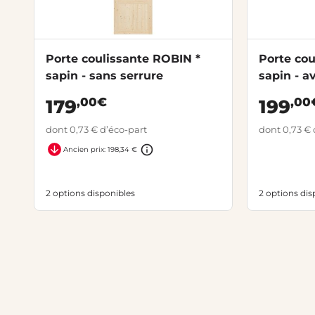
Porte coulissante ROBIN *
Porte cou
sapin - sans serrure
sapin - a
,00€
,00
179
199
dont 0,73 € d’éco-part
dont 0,73 € 
Ancien prix: 198,34 €
2 options disponibles
2 options dis