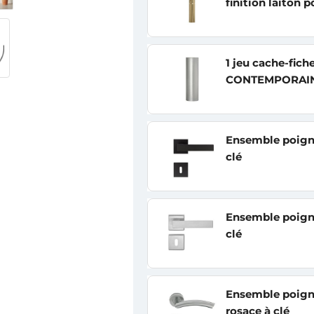
finition laiton p
1 jeu cache-fic
CONTEMPORAIN f
Ensemble poigné
clé
Ensemble poigné
clé
Ensemble poign
rosace à clé