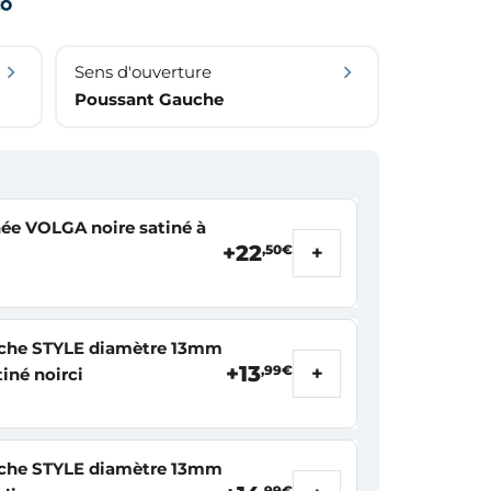
Sens d'ouverture
Poussant Gauche
ée VOLGA noire satiné à
+22
+
,50€
fiche STYLE diamètre 13mm
+13
+
,99€
tiné noirci
fiche STYLE diamètre 13mm