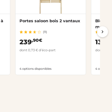
 à
Portes saloon bois 2 vantaux
Bloc-po
moulur
(11)
,90€
,0
239
139
dont 0,73 € d’éco-part
dont 0,73 
4 options disponibles
4 options 