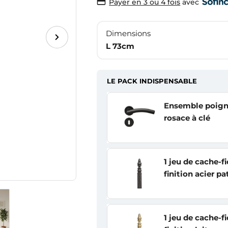
avec
Payer en 3 ou 4 fois
Dimensions
L 73cm
LE PACK INDISPENSABLE
Ensemble poign
rosace à clé
1 jeu de cache-
finition acier pa
1 jeu de cache-