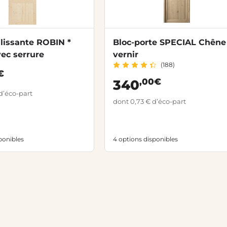
lissante ROBIN *
Bloc-porte SPECIAL Chêne
vec serrure
vernir
(188)
€
,00€
340
d’éco-part
dont 0,73 € d’éco-part
ponibles
4 options disponibles