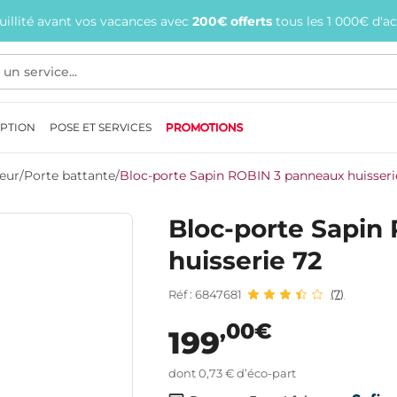
quillité avant vos vacances avec
200€ offerts
tous les 1 000€ d'a
EPTION
POSE ET SERVICES
PROMOTIONS
ieur
/
Porte battante
/
Bloc-porte Sapin ROBIN 3 panneaux huisseri
Bloc-porte Sapin
huisserie 72
Réf : 6847681
(7)
,00€
199
dont 0,73 € d’éco-part