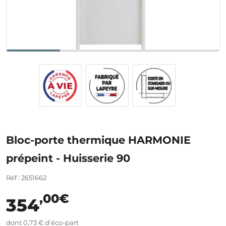
Bloc-porte thermique HARMONIE
prépeint - Huisserie 90
Réf : 2651662
,00€
354
dont 0,73 € d’éco-part