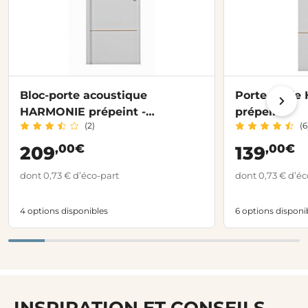
Bloc-porte acoustique
Porte seul
HARMONIE prépeint -
prépeint
(2)
(6
Huisserie 72
,00€
,00€
209
139
dont 0,73 € d’éco-part
dont 0,73 € d’éc
4 options disponibles
6 options disponi