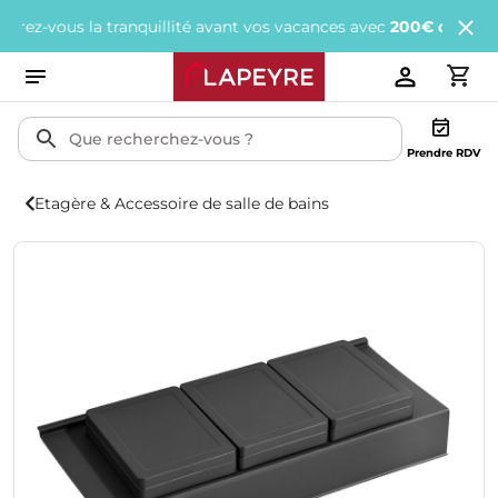
vous la tranquillité avant vos vacances avec
200€ offerts
tous le
Prendre RDV
Etagère & Accessoire de salle de bains