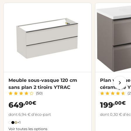
Meuble sous-vasque 120 cm
Plan vasque
sans plan 2 tiroirs YTRAC
céramique 
(50)
(2
,00€
,00€
649
199
dont 6,94 € d’éco-part
dont 0,30 € d’éc
+1
Voir toutes les options