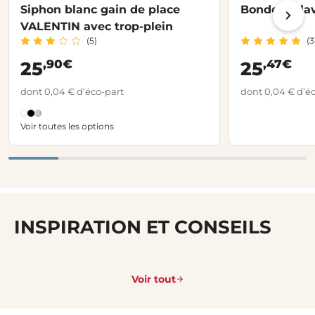
Siphon blanc gain de place
Bonde de lav
VALENTIN avec trop-plein
(5)
(3
,90€
,47€
25
25
dont 0,04 € d’éco-part
dont 0,04 € d’é
Voir toutes les options
INSPIRATION ET CONSEILS
Voir tout