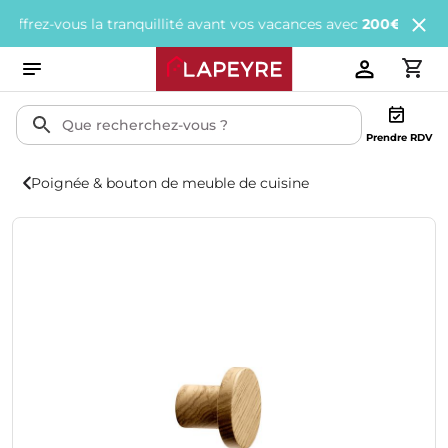
z-vous la tranquillité avant vos vacances avec
200€ offerts
tous 
Prendre RDV
Poignée & bouton de meuble de cuisine