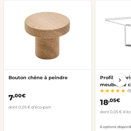
Bouton chêne à peindre
Profil alu p
meuble de c
(1)
ZEN
,00€
7
,05€
18
dont 0,05 € d’éco-part
dont 0,05 € d’éc
6 options disponi