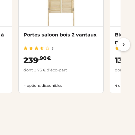
 à
Portes saloon bois 2 vantaux
Bloc-po
moulur
(11)
,90€
,0
239
139
dont 0,73 € d’éco-part
dont 0,73 
4 options disponibles
4 options 