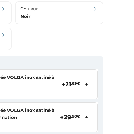
Couleur
Noir
ée VOLGA inox satiné à
+21
+
,89€
ée VOLGA inox satiné à
+29
+
,90€
mnation