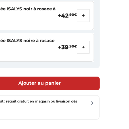
e ISALYS noir à rosace à
+42
+
,90€
e ISALYS noire à rosace
+39
+
,90€
Ajouter au panier
uit : retrait gratuit en magasin ou livraison dès