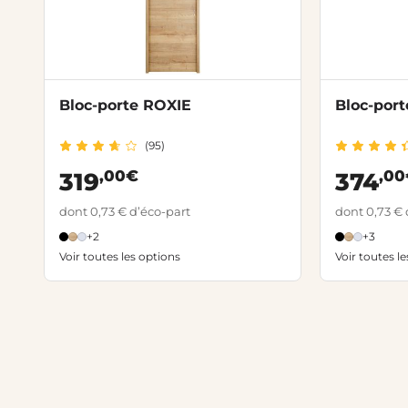
Bloc-porte ROXIE
Bloc-port
(95)
,00€
,0
319
374
dont 0,73 € d’éco-part
dont 0,73 € 
+2
+3
Voir toutes les options
Voir toutes l