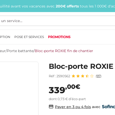
quillité avant vos vacances avec
200€ offerts
tous les 1 000€ d'a
EPTION
POSE ET SERVICES
PROMOTIONS
ieur
/
Porte battante
/
Bloc-porte ROXIE fin de chantier
Bloc-porte ROXIE 
Réf : 2590562
(97)
,00€
339
dont 0,73 € d’éco-part
avec
Payer en 3 ou 4 fois