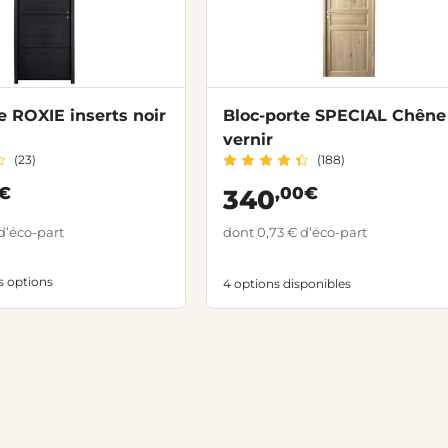
e ROXIE inserts noir
Bloc-porte SPECIAL Chêne
vernir
(23)
(188)
0€
,00€
340
d’éco-part
dont 0,73 € d’éco-part
es options
4 options disponibles