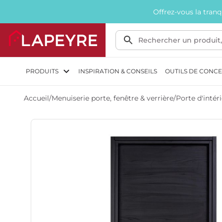
Offrez-vous la tran
PRODUITS
INSPIRATION & CONSEILS
OUTILS DE CONC
Accueil
/
Menuiserie porte, fenêtre & verrière
/
Porte d'intér