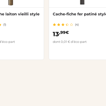
e laiton vieilli style
Cache-fiche fer patiné styl
(1)
(4)
,99€
13
d’éco-part
dont 0,01 € d’éco-part