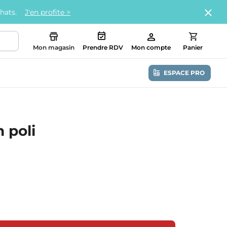
chats.
J'en profite >
Mon magasin
Prendre RDV
Mon compte
Panier
ESPACE PRO
 poli