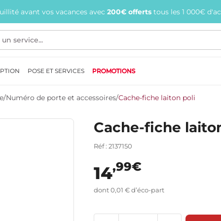
quillité avant vos vacances avec
200€ offerts
tous les 1 000€ d'a
EPTION
POSE ET SERVICES
PROMOTIONS
e
/
Numéro de porte et accessoires
/
Cache-fiche laiton poli
Cache-fiche laiton
Réf : 2137150
,99€
14
dont 0,01 € d’éco-part