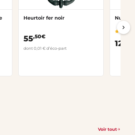
e
Heurtoir fer noir
Numéros
,50€
55
,00
12
dont 0,01 € d’éco-part
Voir tout