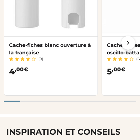
Cache-fiches blanc ouverture à
Cache-fiches
la française
oscillo-batt
(9)
(6
,00€
,00€
4
5
INSPIRATION ET CONSEILS