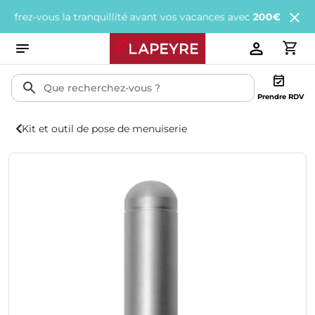
z-vous la tranquillité avant vos vacances avec
200€ offerts
tous 
Prendre RDV
Kit et outil de pose de menuiserie