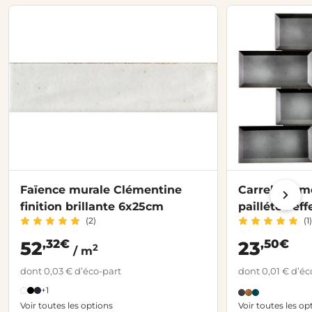
Faïence murale Clémentine
Carrelage 
finition brillante 6x25cm
paillétée ef
(2)
(1)
,32€
,50€
52
23
2
/ m
dont 0,03 € d’éco-part
dont 0,01 € d’éc
+1
Voir toutes les options
Voir toutes les op