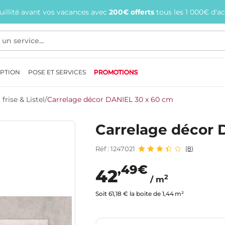
quillité avant vos vacances avec
200€ offerts
tous les 1 000€ d'a
EPTION
POSE ET SERVICES
PROMOTIONS
frise & Listel
/
Carrelage décor DANIEL 30 x 60 cm
Carrelage décor 
Réf : 1247021
(8)
,49€
42
2
/ m
Soit 61,18 € la boite de 1,44 m²