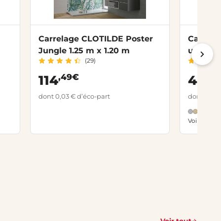
Carrelage CLOTILDE Poster
Carrel
Jungle 1.25 m x 1.20 m
uni 25 
(29)
,49€
,8
114
44
dont 0,03 € d’éco-part
dont 0,03 
Voir toutes
Voir tout