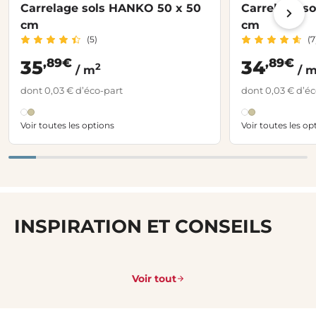
Carrelage sols HANKO 50 x 50
Carrelage s
cm
cm
(5)
(7
,89€
,89€
35
34
2
/ m
/ 
dont 0,03 € d’éco-part
dont 0,03 € d’éc
Voir toutes les options
Voir toutes les op
INSPIRATION ET CONSEILS
Voir tout