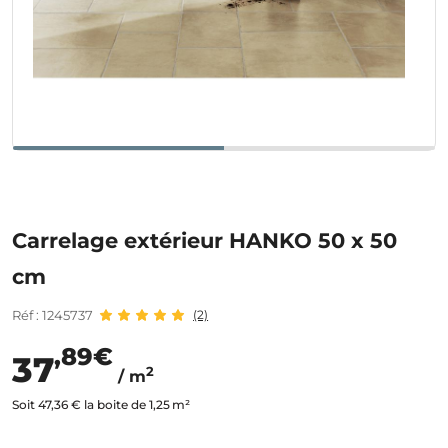
Carrelage extérieur HANKO 50 x 50
cm
Réf : 1245737
(2)
,89€
37
2
/ m
Soit 47,36 € la boite de 1,25 m²