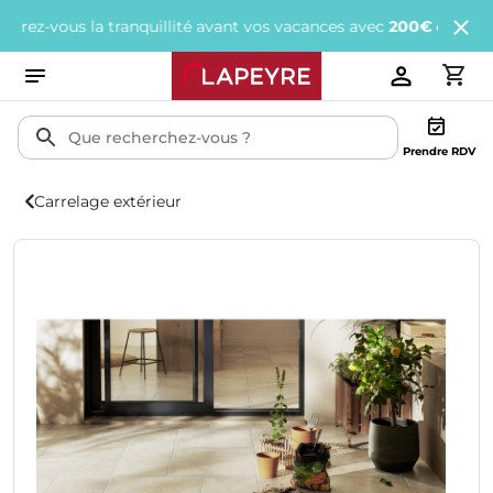
vous la tranquillité avant vos vacances avec
200€ offerts
tous le
Prendre RDV
Carrelage extérieur